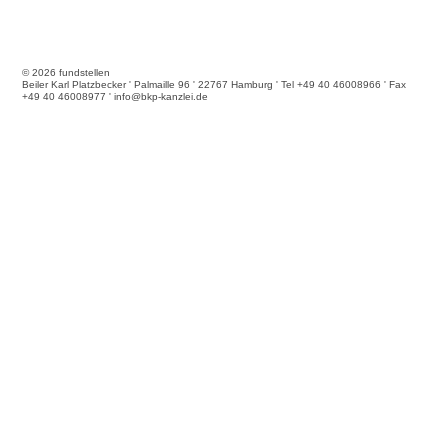
© 2026 fundstellen
Beiler Karl Platzbecker ' Palmaille 96 ' 22767 Hamburg ' Tel +49 40 46008966 ' Fax
+49 40 46008977 ' info@bkp-kanzlei.de