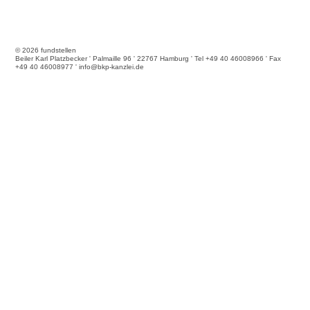
© 2026 fundstellen
Beiler Karl Platzbecker ' Palmaille 96 ' 22767 Hamburg ' Tel +49 40 46008966 ' Fax
+49 40 46008977 ' info@bkp-kanzlei.de