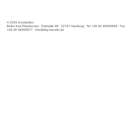
© 2026 fundstellen
Beiler Karl Platzbecker ' Palmaille 96 ' 22767 Hamburg ' Tel +49 40 46008966 ' Fax
+49 40 46008977 ' info@bkp-kanzlei.de