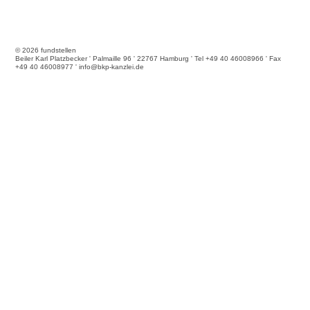
© 2026 fundstellen
Beiler Karl Platzbecker ' Palmaille 96 ' 22767 Hamburg ' Tel +49 40 46008966 ' Fax
+49 40 46008977 ' info@bkp-kanzlei.de