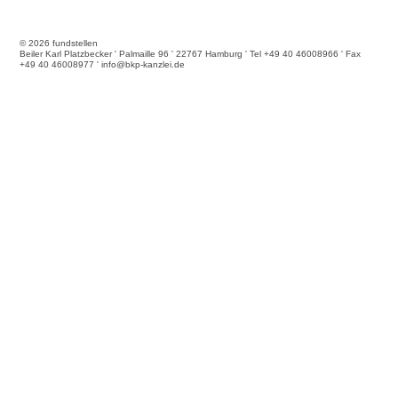
© 2026 fundstellen
Beiler Karl Platzbecker ' Palmaille 96 ' 22767 Hamburg ' Tel +49 40 46008966 ' Fax
+49 40 46008977 ' info@bkp-kanzlei.de