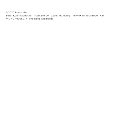
© 2026 fundstellen
Beiler Karl Platzbecker ' Palmaille 96 ' 22767 Hamburg ' Tel +49 40 46008966 ' Fax
+49 40 46008977 ' info@bkp-kanzlei.de