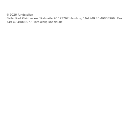
© 2026 fundstellen
Beiler Karl Platzbecker ' Palmaille 96 ' 22767 Hamburg ' Tel +49 40 46008966 ' Fax
+49 40 46008977 ' info@bkp-kanzlei.de