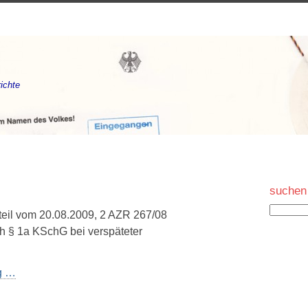
ichte
suchen
rteil vom 20.08.2009, 2 AZR 267/08
 § 1a KSchG bei verspäteter
ng …