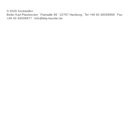
© 2026 fundstellen
Beiler Karl Platzbecker ' Palmaille 96 ' 22767 Hamburg ' Tel +49 40 46008966 ' Fax
+49 40 46008977 ' info@bkp-kanzlei.de