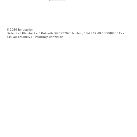
© 2026 fundstellen
Beiler Karl Platzbecker ' Palmaille 96 ' 22767 Hamburg ' Tel +49 40 46008966 ' Fax
+49 40 46008977 ' info@bkp-kanzlei.de